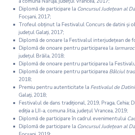
a comuna Năruja, județul Vrancea, 2017;
Diplomă de participare la
Concursul Județean al Dati
Focșani, 2017;
Trofeul obținut la Festivalul Concurs de datini și ob
județul Galaţi, 2017;
Diplomă de onoare la Festivalul interjudețean de f
Diplomă de onoare pentru participarea la
Iarmarocu
județul Brăila, 2018;
Diplomă de onoare pentru participarea la Festival
Diplomă de onoare pentru participarea
Bâlciul tra
2018;
Premiu pentru autenticitate la
Festivalul de Datini
Galați, 2018;
Festivalul de dans tradiţional, 2019, Praga, Cehia; 
ediția a LII-a, comuna Jitia, județul Vrancea, 2019;
Diplomă de participare în cadrul evenimentului
Cad
Diplomă de participare la
Concursul Județean al Dati
Focșani, 2019;