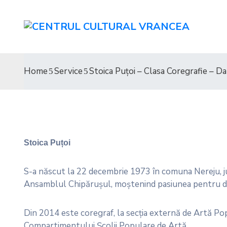
Home
Service
Stoica Puțoi – Clasa Coregrafie – Da
Stoica Puțoi
S-a născut la 22 decembrie 1973 în comuna Nereju, jud
Ansamblul Chipărușul, moștenind pasiunea pentru dan
Din 2014 este coregraf, la secţia externă de Artă Popu
Compartimentului Școlii Populare de Artă .