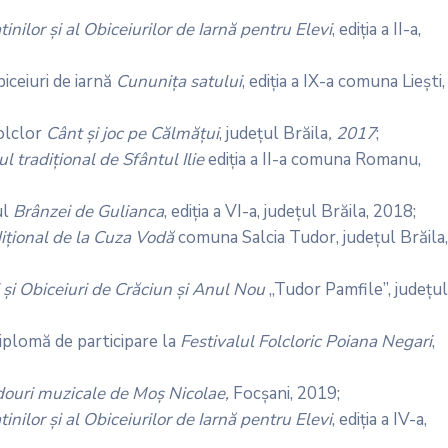
nilor și al Obiceiurilor de Iarnă pentru Elevi
, ediția a II-a,
iceiuri de iarnă
Cununița satului
, ediţia a IX-a comuna Lieşti,
olclor
Cânt și joc pe Călmățui
, județul Brăila
, 2017
;
l tradițional de Sfântul Ilie
ediția a II-a comuna Romanu,
ul
Brânzei de Gulianca
, ediția a VI-a, județul Brăila, 2018;
dițional de la Cuza Vodă
comuna Salcia Tudor, județul Brăila,
 și Obiceiuri de Crăciun și Anul Nou
„Tudor Pamfile”, județul
Diplomă de participare la
Festivalul Folcloric Poiana Negari
,
ouri muzicale de Moș Nicolae,
Focșani, 2019;
nilor și al Obiceiurilor de Iarnă pentru Elevi
, ediția a IV-a,