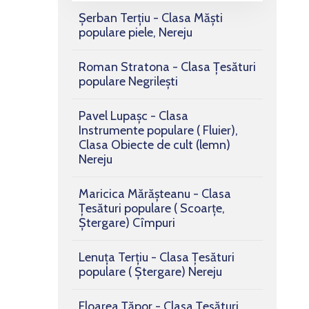
Șerban Terțiu - Clasa Măști
populare piele, Nereju
Roman Stratona - Clasa Țesături
populare Negrilești
Pavel Lupașc - Clasa
Instrumente populare ( Fluier),
Clasa Obiecte de cult (lemn)
Nereju
Maricica Mărășteanu - Clasa
Țesături populare ( Scoarțe,
Ștergare) Cîmpuri
Lenuța Terțiu - Clasa Țesături
populare ( Ștergare) Nereju
Floarea Țăpor - Clasa Țesături