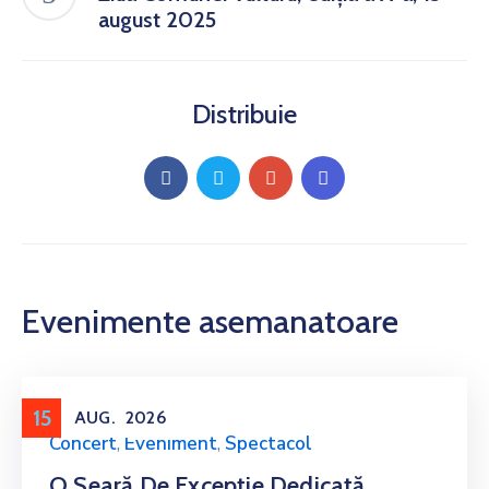
august 2025
Distribuie
Evenimente asemanatoare
15
AUG.
2026
Concert
,
Eveniment
,
Spectacol
O Seară De Excepție Dedicată