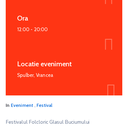
Ora
12:00 -
20:00
Locatie eveniment
Spulber, Vrancea
,
In
Eveniment
Festival
Festivalul Folcloric Glasul Buciumului