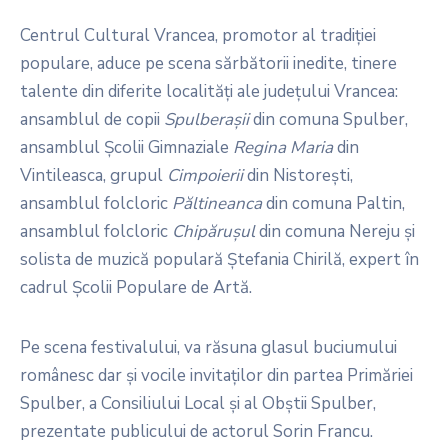
Centrul Cultural Vrancea, promotor al tradiției
populare, aduce pe scena sărbătorii inedite, tinere
talente din diferite localități ale județului Vrancea:
ansamblul de copii
Spulberașii
din comuna Spulber,
ansamblul Școlii Gimnaziale
Regina Maria
din
Vintileasca, grupul
Cimpoierii
din Nistorești,
ansamblul folcloric
Păltineanca
din comuna Paltin,
ansamblul folcloric
Chipărușul
din comuna Nereju și
solista de muzică populară Ștefania Chirilă, expert în
cadrul Școlii Populare de Artă.
Pe scena festivalului, va răsuna glasul buciumului
românesc dar și vocile invitaților din partea Primăriei
Spulber, a Consiliului Local și al Obștii Spulber,
prezentate publicului de actorul Sorin Francu.