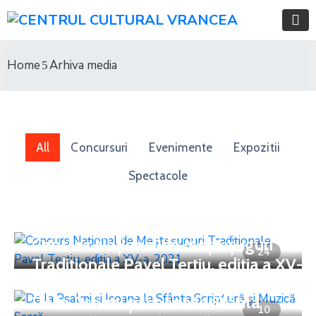
Home
Arhiva media
All
Concursuri
Evenimente
Expozitii
Spectacole
Evenimente
Concurs Naţional de Meşteşuguri
24
Tradiţionale Pavel Terţiu, ediţia a XV-
a, 2021
Concursuri
,
Expozitii
,
Spectacole
De la Psalmi și Icoane la Sfânta
10