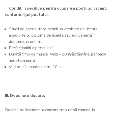
Condiții specifice pentru ocuparea postului vacant,
conform fișei postului:
Studii de specialitate: studii universitare de licenţă
absolvite cu diplomă de licenţă sau echivalentă în
domeniul economic;
Perfecționări (specializări): –
Durată timp de muncă: 4h/zi – 20h/săptămână, perioada
nedeterminată;
Vechime în muncă: minim 10 ani.
III. Depunere dosare:
Dosarul de înscriere la concurs trebuie să conțină, în