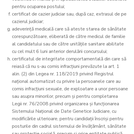
pentru ocuparea postului;
certificat de cazier judiciar sau, după caz, extrasul de pe
cazierul judiciar;
adeverinţă medicală care să ateste starea de sănătate
corespunzătoare, eliberată de către medicul de familie
al candidatului sau de către unităţile sanitare abilitate
cu cel mult 6 luni anterior derulării concursului;
certificatul de integritate comportamentală din care să
reiasă că nu s-au comis infracţiuni prevăzute la art. 1
alin. (2) din Legea nr. 118/2019 privind Registrul
naţional automatizat cu privire la persoanele care au
comis infracţiuni sexuale, de exploatare a unor persoane
sau asupra minorilor, precum şi pentru completarea
Legii nr. 76/2008 privind organizarea şi funcţionarea
Sistemului Naţional de Date Genetice Judiciare, cu
modificările ulterioare, pentru candidaţii înscrişi pentru
posturile din cadrul sistemului de învăţământ, sănătate
sau protecţie socială, precum şi orice entitate publică