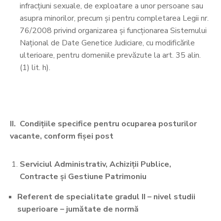
infracţiuni sexuale, de exploatare a unor persoane sau
asupra minorilor, precum şi pentru completarea Legii nr.
76/2008 privind organizarea şi funcţionarea Sistemului
Naţional de Date Genetice Judiciare, cu modificările
ulterioare, pentru domeniile prevăzute la art. 35 alin.
(1) lit. h).
II. Condițiile specifice pentru ocuparea posturilor
vacante, conform fișei post
Serviciul Administrativ, Achiziții Publice,
Contracte și Gestiune Patrimoniu
Referent de specialitate gradul II –
nivel studii
superioare
– jumătate de normă