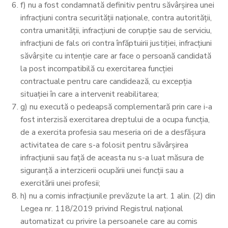
f) nu a fost condamnată definitiv pentru săvârşirea unei
infracţiuni contra securităţii naţionale, contra autorităţii,
contra umanităţii, infracţiuni de corupţie sau de serviciu,
infracţiuni de fals ori contra înfăptuirii justiţiei, infracţiuni
săvârşite cu intenţie care ar face o persoană candidată
la post incompatibilă cu exercitarea funcţiei
contractuale pentru care candidează, cu excepţia
situaţiei în care a intervenit reabilitarea;
g) nu execută o pedeapsă complementară prin care i-a
fost interzisă exercitarea dreptului de a ocupa funcţia,
de a exercita profesia sau meseria ori de a desfăşura
activitatea de care s-a folosit pentru săvârşirea
infracţiunii sau faţă de aceasta nu s-a luat măsura de
siguranţă a interzicerii ocupării unei funcţii sau a
exercitării unei profesii;
h) nu a comis infracţiunile prevăzute la art. 1 alin. (2) din
Legea nr. 118/2019 privind Registrul naţional
automatizat cu privire la persoanele care au comis