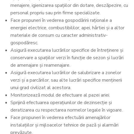
menajere, igienizarea spaţiilor din dotare, deszăpezire, cu
personal propriu sau prin firme specializate.
Face propuneri în vederea gospodăririi raţionale a
energiei electrice, combustibililor, apei, hârtiei şi a altor
materiale de consum cu caracter administrativ-
gospodăresc.
Asigură executarea lucrărilor specifice de întreţinere şi
conservare a spaţiilor verzi în funcţie de sezon şi lucrări
de amenajare şi reamenajare.
Asigură executarea lucrărilor de salubrizare a zonelor
verzi și a parcărilor, sau alte lucrări specifice menţinerii
unui grad civilizat al acestora.
Monitorizează modul de efectuare al pazei ariei.
Sprijină efectuarea operațiunilor de dezinsecţie şi
deratizarea cu respectarea normelor legale în vigoare.
Face propuneri în vederea efectuării amenajărilor
instalaţiilor şi mijloacelor tehnice de pază şi alarmări
prevăzute.