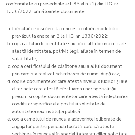
conformitate cu prevederile art. 35 alin. (1) din H.G. nr.
1336/2022, următoarele documente:
formular de înscriere la concurs, conform modelului
prevăzut la anexa nr. 2 la H.G. nr. 1336/2022;
copia actului de identitate sau orice alt document care
atestă identitatea, potrivit legii, aflate în termen de
valabilitate;
copia certificatului de căsătorie sau a altui document
prin care s-a realizat schimbarea de nume, după caz;
copiile documentelor care atestă nivelul studiilor şi ale
altor acte care atestă efectuarea unor specializări,
precum şi copiile documentelor care atestă îndeplinirea
condiţiilor specifice ale postului solicitate de
autoritatea sau instituţia publică;
copia carnetului de muncă, a adeverinţei eliberate de
angajator pentru perioada lucrată, care să ateste
vechimea în muncă şi în specialitatea studiilor solicitate