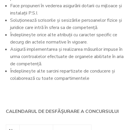
Face propuneri în vederea asigurării dotarii cu mijloace şi
instalaţii P.S.I.
Soluţionează scrisorile şi sesizările persoanelor fizice şi
juridice care intră în sfera sa de competenţă.
Îndeplineşte orice alte atribuţii cu caracter specific ce
decurg din actele normative în vigoare.
Asigură implementarea şi realizarea măsurilor impuse în
urma controalelor efectuate de organele abilitate în aria
de competență.
Îndeplinește alte sarcini repartizate de conducere și
colaborează cu toate compartimentele
CALENDARUL DE DESFĂȘURARE A CONCURSULUI