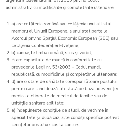
urgenţă a Guvernului nr. 57/2019 privind Codul
administrativ, cu modificările şi completările ulterioare:
a) are cetăţenia română sau cetăţenia unui alt stat
membru al Uniunii Europene, a unui stat parte la
Acordul privind Spaţiul Economic European (SEE) sau
cetăţenia Confederaţiei Elveţiene;
b) cunoaşte limba română, scris şi vorbit;
c) are capacitate de muncă în conformitate cu
prevederile Legii nr. 53/2003 – Codul muncii,
republicată, cu modificările şi completările ulterioare;
d) are o stare de sănătate corespunzătoare postului
pentru care candidează, atestată pe baza adeverinţei
medicale eliberate de medicul de familie sau de
unităţile sanitare abilitate;
e) îndeplineşte condiţiile de studii, de vechime în
specialitate şi, după caz, alte condiţii specifice potrivit
cerinţelor postului scos la concurs;