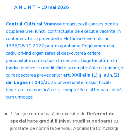
A N U N Ț – 19 mai 2026
Centrul Cultural Vrancea
organizează concurs pentru
ocuparea unei funcții contractuale de execuție vacante, în
conformitate cu prevederile Hotărârii Guvernului nr.
1336/28.10.2022 pentru aprobarea Regulamentului
cadru privind organizarea și dezvoltarea carierei
personalului contractual din sectorul bugetar plătit din
fonduri publice, cu modificările și completările ulterioare, și
cu respectarea prevederilor
art. XXII alin.(1) și alin.(2)
din Legea nr.141/2
025 privind unele măsuri fiscal-
bugetare cu modificările și completările ulterioare, după
cum urmează:
1 funcție contractuală de execuție de
Referent de
specialitate gradul II (nivel studii superioare)
cu
jumătate de normă la Serviciul Administrativ, Achiziții