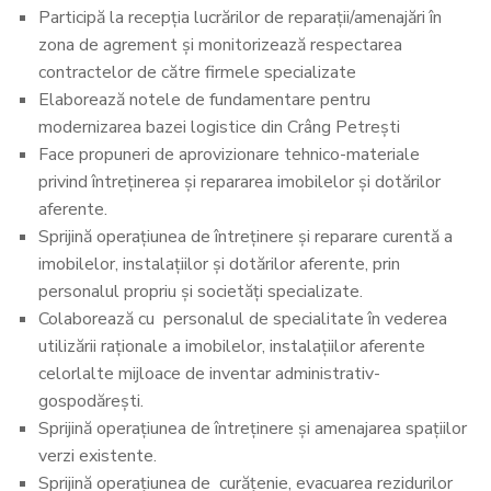
Participă la recepția lucrărilor de reparații/amenajări în
zona de agrement și monitorizează respectarea
contractelor de către firmele specializate
Elaborează notele de fundamentare pentru
modernizarea bazei logistice din Crâng Petrești
Face propuneri de aprovizionare tehnico-materiale
privind întreținerea şi repararea imobilelor şi dotărilor
aferente.
Sprijină operațiunea de întreţinere şi reparare curentă a
imobilelor, instalaţiilor şi dotărilor aferente, prin
personalul propriu şi societăţi specializate.
Colaborează cu personalul de specialitate în vederea
utilizării raţionale a imobilelor, instalaţiilor aferente
celorlalte mijloace de inventar administrativ-
gospodărești.
Sprijină operațiunea de întreţinere şi amenajarea spaţiilor
verzi existente.
Sprijină operațiunea de curăţenie, evacuarea rezidurilor