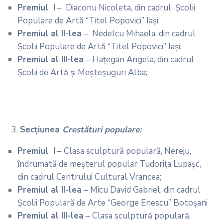
Premiul I
– Diaconu Nicoleta, din cadrul Școlii
Populare de Artă “Titel Popovici” Iași;
Premiul al II-lea
– Nedelcu Mihaela, din cadrul
Școlii Populare de Artă “Titel Popovici” Iași;
Premiul al III­­­­­­­­­­­­­­­­­­­­­­­­-lea
– Hațegan Angela, din cadrul
Școlii de Artă și Meșteșuguri Alba;
Secţiunea
Crestături
populare:
Premiul I
– Clasa sculptură populară, Nereju,
îndrumată de meșterul popular Tudorița Lupașc,
din cadrul Centrului Cultural Vrancea;
Premiul al II-lea
– Micu David Gabriel, din cadrul
Școlii Populară de Arte “George Enescu” Botoșani
Premiul al III-lea
– Clasa sculptură populară,