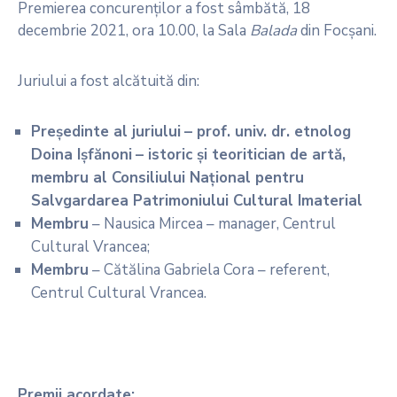
Premierea concurenţilor a fost sâmbătă, 18
decembrie 2021, ora 10.00, la Sala
Balada
din Focşani.
Juriului a fost alcătuită din:
Preşedinte al juriului
– prof. univ. dr. etnolog
Doina Ișfănoni
– istoric și teoritician de artă,
membru al Consiliului Național pentru
Salvgardarea Patrimoniului Cultural Imaterial
Membru
– Nausica Mircea – manager, Centrul
Cultural Vrancea;
Membru
– Cătălina Gabriela Cora – referent,
Centrul Cultural Vrancea.
Premii acordate: