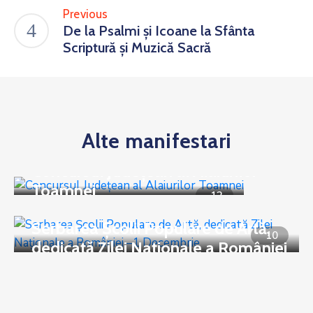
Previous
De la Psalmi și Icoane la Sfânta
Scriptură și Muzică Sacră
Alte manifestari
Evenimente
Concursul Judeţean al Alaiurilor
Toamnei
12
Evenimente
Serbarea Şcolii Populare de Artă,
10
dedicată Zilei Naţionale a României
–1 Decembrie