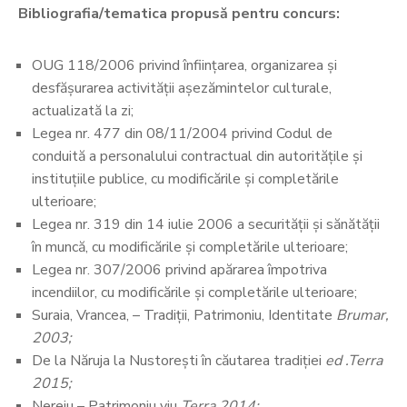
Bibliografia/tematica propusă pentru concurs:
OUG 118/2006 privind înfiinţarea, organizarea şi
desfăşurarea activităţii aşezămintelor culturale,
actualizată la zi;
Legea nr. 477 din 08/11/2004 privind Codul de
conduită a personalului contractual din autorităţile şi
instituţiile publice, cu modificările şi completările
ulterioare;
Legea nr. 319 din 14 iulie 2006 a securităţii şi sănătăţii
în muncă, cu modificările şi completările ulterioare;
Legea nr. 307/2006 privind apărarea împotriva
incendiilor, cu modificările și completările ulterioare;
Suraia, Vrancea, – Tradiții, Patrimoniu, Identitate
Brumar,
2003;
De la Năruja la Nustorești în căutarea tradiției
ed .Terra
2015;
Nereju – Patrimoniu viu
Terra 2014;