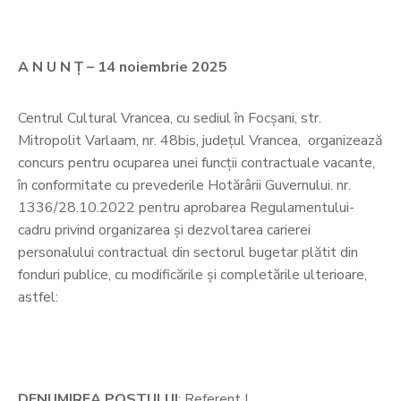
A N U N Ț – 14 noiembrie 2025
Centrul Cultural Vrancea, cu sediul în Focșani, str.
Mitropolit Varlaam, nr. 48bis, județul Vrancea, organizează
concurs pentru ocuparea unei funcții contractuale vacante,
în conformitate cu prevederile Hotărârii Guvernului. nr.
1336/28.10.2022 pentru aprobarea Regulamentului-
cadru privind organizarea și dezvoltarea carierei
personalului contractual din sectorul bugetar plătit din
fonduri publice, cu modificările și completările ulterioare,
astfel:
DENUMIREA POSTULUI
: Referent I