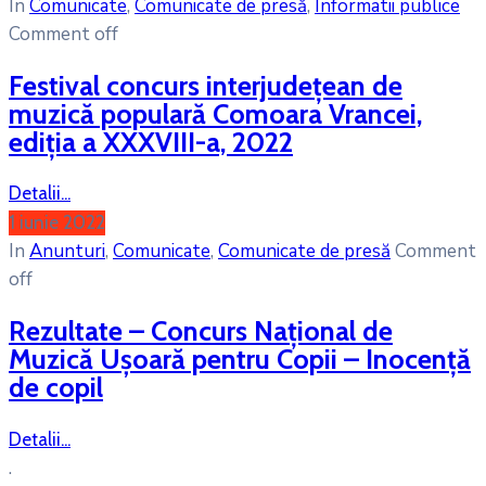
In
Comunicate
‚
Comunicate de presă
‚
Informatii publice
Comment off
Festival concurs interjudeţean de
muzică populară Comoara Vrancei,
ediţia a XXXVIII-a, 2022
Detalii...
1 iunie 2022
In
Anunturi
‚
Comunicate
‚
Comunicate de presă
Comment
off
Rezultate – Concurs Naţional de
Muzică Uşoară pentru Copii – Inocenţă
de copil
Detalii...
.