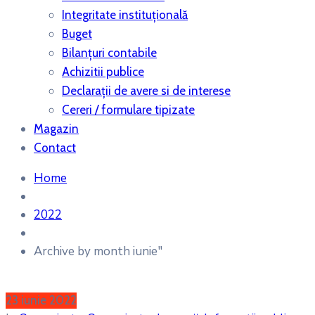
Integritate instituțională
Buget
Bilanţuri contabile
Achizitii publice
Declaraţii de avere si de interese
Cereri / formulare tipizate
Magazin
Contact
Home
2022
Archive by month iunie"
23 iunie 2022